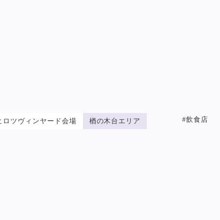
#飲食店
ヒロツヴィンヤード会場
楢の木台エリア